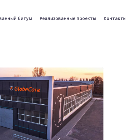
(текущая)
(текущая)
(теку
ванный битум
Реализованные проекты
Контакты