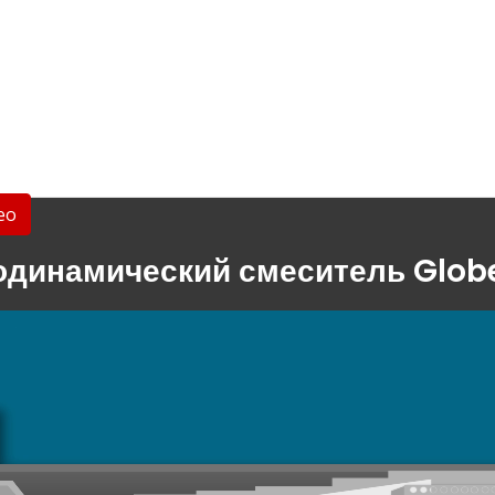
ео
одинамический смеситель Glob