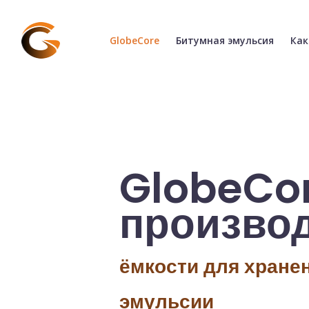
(текущая)
(текущ
GlobeCore
Битумная эмульсия
Как
GlobeCo
произво
распылители биту