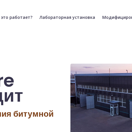
ая)
(текущая)
(текущая)
 это работает?
Лабораторная установка
Модифициро
re
дит
мной эмульсии