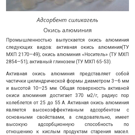
Адсорбент силикагель
Окись алюминия
Промышленностью выпускается окись алюминия
следующих видов: активная окись алюминия(ТУ
МХП 2170—49); окись алюминия «Носитель» (ТУ МХП
2854—51); активный глинозем (ТУ МХП 65-53).
Активная окись алюминия представляет собой
частички цилиндрической формы диаметром 3—6 мм
и высотой 10—25 мм. Общая поверхность активной
окиси алюминия достигает 370 м2/г, радиус пор
колеблется от 25 до 55 А. Активная окись алюминия
является высокоэффективным адсорбентом с
основными свойствами, а следовательно, имеет
высокую адсорбционную способность по
отношению к кислым продуктам старения масел.