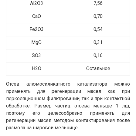
Al2O3
7,56
CaO
0,70
Fe2O3
0,54
MgO
0,31
SO3
0,16
H2O
Остальное
Отсев алюмосиликатного катализатора можно
применять для регенерации масел как при
перколяционном фильтровании, так и при контактной
обработке. Размер частиц отсева меньше 1 лш,
поэтому его целесообразно применять для
регенерации масел методом контактирования после
размола на шаровой мельнице.