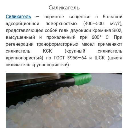
Силикагель
Силикагель
— пористое вещество с большой
адсорбционной поверхностью (400—500 м2/г),
представляющее собой гель двуокиси кремния Si02,
высушенный и прокаленный при 600° С. При
регенерации трансформаторных масел применяют
силикагель КСК (крупный силикагель
крупнопористый) по ГОСТ 3956—64 и ШСК (шихта
силикагель крупнопористый).