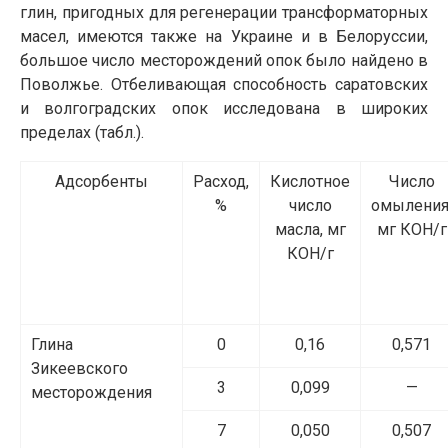
глин, пригодных для регенерации трансформаторных
масел, имеются также на Украине и в Белоруссии,
большое число месторождений опок было найдено в
Поволжье. Отбеливающая способность саратовских
и волгоградских опок исследована в широких
пределах (табл.).
Адсорбенты
Расход,
Кислотное
Число
%
число
омыления
масла, мг
мг КОН/г
КОН/г
Глина
0
0,16
0,571
Зикеевского
3
0,099
—
месторождения
7
0,050
0,507