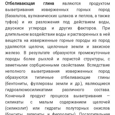
Отбеливающая глина
являются продуктом
выветривания изверженных горных пород
(базальтов, вулканических шлаков и пеплов, а также
туфов) и их разложения под действием воды,
двуокиси углерода и других факторов. При
длительном воздействии воды и растворенных в ней
веществ на изверженные горные породы из пород
удаляются щелочи, щелочные земли и закисное
железо. В результате образуются промежуточные
породы более рыхлой и пористой структуры, с
заметными сорбционными свойствами. Вследствие
неполного выветривания изверженных пород
образуются типичные отбеливающие глины
(бентониты, фуллеровы земли и др.), являющиеся
гидроалюмосиликатами различного состава.
Конечный продукт процесса выветривания —
силикаты с малым содержанием щелочей
(силиколит) или гидраты полуторных окислов
(бокситы, латериты и ферролиты). Поглотительная