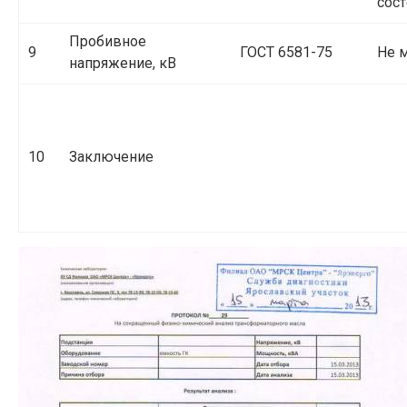
сост
Пробивное
9
ГОСТ 6581-75
Не 
напряжение, кВ
10
Заключение