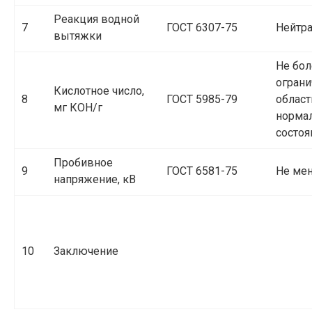
Реакция водной
7
ГОСТ 6307-75
Нейтр
вытяжки
Не бол
ограни
Кислотное число,
8
ГОСТ 5985-79
област
мг КОН/г
норма
состоя
Пробивное
9
ГОСТ 6581-75
Не мен
напряжение, кВ
10
Заключение