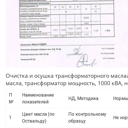
Очистка и осушка трансформаторного масла
масла, трансформатор мощность, 1000 кВА, н
П
Наименование
НД, Методика
Норм
№
показателей
Цвет масла (по
По контрольному
1
Не нор
Оствальду)
образцу