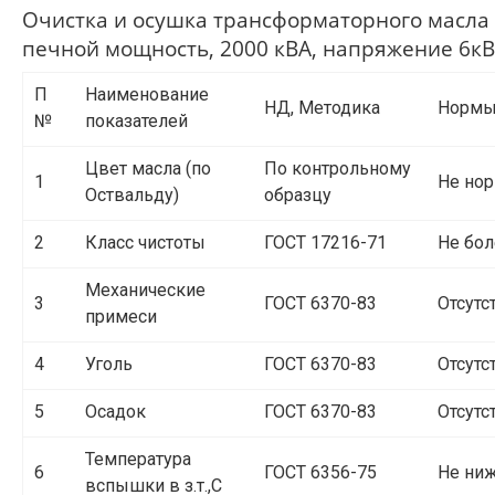
Очистка и осушка трансформаторного масла 
печной мощность, 2000 кВА, напряжение 6кВ, 
П
Наименование
НД, Методика
Норм
№
показателей
Цвет масла (по
По контрольному
1
Не нор
Оствальду)
образцу
2
Класс чистоты
ГОСТ 17216-71
Не бол
Механические
3
ГОСТ 6370-83
Отсутс
примеси
4
Уголь
ГОСТ 6370-83
Отсутс
5
Осадок
ГОСТ 6370-83
Отсутс
Температура
6
ГОСТ 6356-75
Не ниж
вспышки в з.т.,С