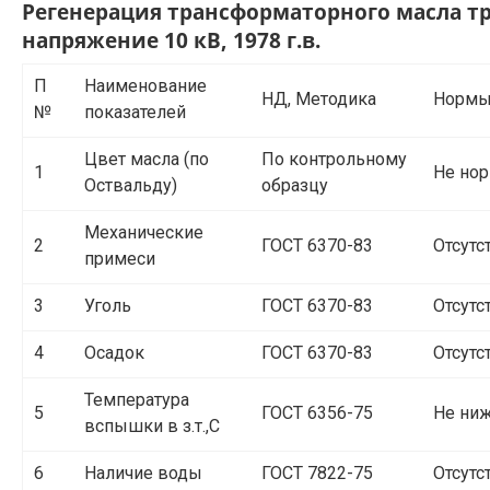
Регенерация трансформаторного масла т
напряжение 10 кВ, 1978 г.в.
П
Наименование
НД, Методика
Норм
№
показателей
Цвет масла (по
По контрольному
1
Не нор
Оствальду)
образцу
Механические
2
ГОСТ 6370-83
Отсутс
примеси
3
Уголь
ГОСТ 6370-83
Отсутс
4
Осадок
ГОСТ 6370-83
Отсутс
Температура
5
ГОСТ 6356-75
Не ниж
вспышки в з.т.,С
6
Наличие воды
ГОСТ 7822-75
Отсутс