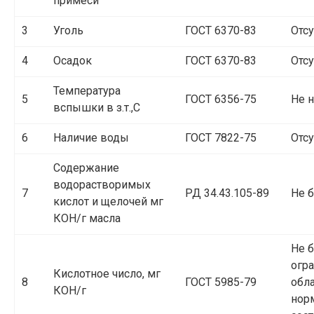
примеси
3
Уголь
ГОСТ 6370-83
Отсу
4
Осадок
ГОСТ 6370-83
Отсу
Температура
5
ГОСТ 6356-75
Не 
вспышки в з.т.,С
6
Наличие воды
ГОСТ 7822-75
Отсу
Содержание
водорастворимых
7
РД 34.43.105-89
Не б
кислот и щелочей мг
КОН/г масла
Не б
огр
Кислотное число, мг
8
ГОСТ 5985-79
обл
КОН/г
нор