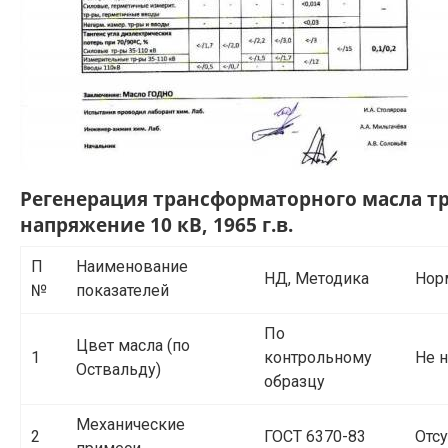
Регенерация трансформаторного масла т
напряжение 10 кВ, 1965 г.в.
П
Наименование
НД, Методика
Нор
№
показателей
По
Цвет масла (по
1
контрольному
Не 
Оствальду)
образцу
Механические
2
ГОСТ 6370-83
Отсу