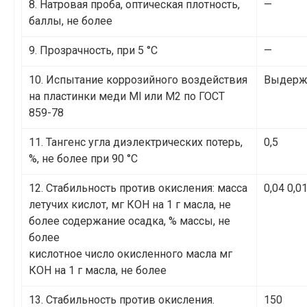
8. Натровая проба, оптическая плотность,
—
баллы, не более
9. Прозрачность, при 5 °С
—
10. Испытание коррозийного воздействия
Выдерж
на пластинки меди Ml или М2 по ГОСТ
859-78
11. Тангенс угла диэлектрических потерь,
0,5
%, не более при 90 °С
12. Стабильность против окисления: масса
0,04 0,0
летучих кислот, мг КОН на 1 г масла, не
более содержание осадка, % массы, не
более
кислотное число окисленного масла мг
КОН на 1 г масла, не более
13. Стабильность против окисления.
150