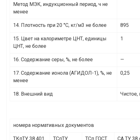
Метод МЭК, индукционный период, ч не
менее
14. Плотность при 20 °С, кг/м3 не более
895
15. Цвет на калориметре ЦНТ, единицы
1
ЦНТ, не более
16. Содержание серы, %, не более
—
17. Содержание ионола (АГИДОЛ-1), %, не
0,25
менее
18. Внешний вид
Чистое,
номера нормативных документов
ТКпТУ 38.401.
ТСпТУ
ТСп ГОСТ
СА ТУ 38.