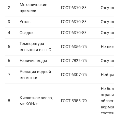
Механические
2
ГОСТ 6370-83
Отсутс
примеси
3
Уголь
ГОСТ 6370-83
Отсутс
4
Осадок
ГОСТ 6370-83
Отсутс
Температура
5
ГОСТ 6356-75
Не ниж
вспышки в з.т.,С
6
Наличие воды
ГОСТ 7822-75
Отсутс
Реакция водной
7
ГОСТ 6307-75
Нейтр
вытяжки
Не бол
ограни
Кислотное число,
8
ГОСТ 5985-79
област
мг КОН/г
норма
состоя