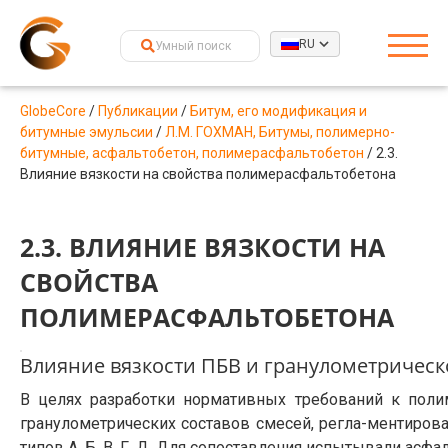
RU
GlobeCore
/
Публикации
/
Битум, его модификация и
битумные эмульсии
/
Л.М. ГОХМАН, Битумы, полимерно-
битумные, асфальтобетон, полимерасфальтобетон
/
2.3.
Влияние вязкости на свойства полимерасфальтобетона
2.3. ВЛИЯНИЕ ВЯЗКОСТИ НА
СВОЙСТВА
ПОЛИМЕРАСФАЛЬТОБЕТОНА
Влияние вязкости ПБВ и гранулометрическ
В целях разработки нормативных требований к пол
гранулометрических составов смесей, регла-ментиров
типов А, Б, В, Г, Д. Для сопоставления испытывали асф