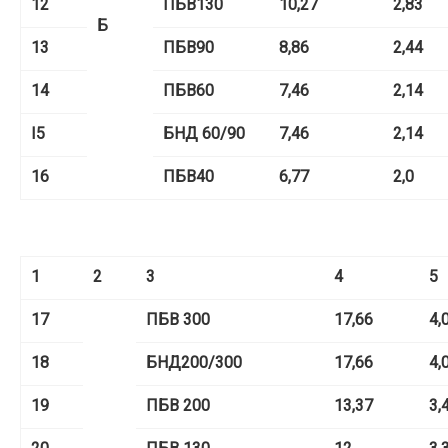
12
ПБВ
130
10,27
2,83
Б
13
ПБВ
90
8,86
2,44
14
ПБВ
60
7,46
2,14
I5
БНД 60/90
7,46
2,14
16
ПБВ
40
6,77
2,0
1
2
3
4
5
17
ПБВ 300
17,66
4,
18
БНД
200/300
17,66
4,
19
ПБВ 200
13,37
3,