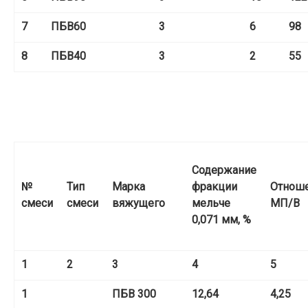
7
ПБВ
60
3
6
98
8
ПБВ
40
3
2
55
Содержание
№
Тип
Марка
фракции
Отноше
смеси
смеси
вяжущего
мельче
МП/В
0,071 мм, %
1
2
3
4
5
1
ПБВ
300
12,64
4,25