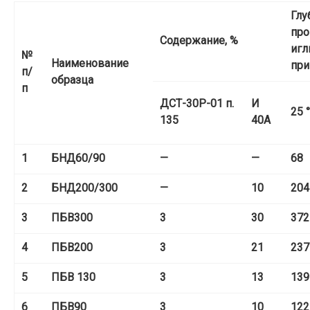
Глу
про
Содержание, %
игл
№
Наименование
при
п/
образца
п
ДСТ-30Р-01 п.
И
25 
135
40А
1
БНД
60/90
—
—
68
2
БНД
200/300
—
10
204
3
ПБВ
300
3
30
372
4
ПБВ
200
3
21
237
5
ПБВ 130
3
13
139
6
ПБВ
90
3
10
122