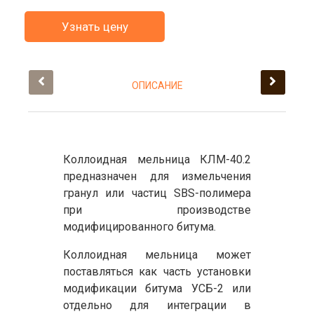
Узнать цену
ОПИСАНИЕ
Коллоидная мельница
КЛМ
-40.2
предназначен
для
измельчения
гранул
или
частиц
SBS-
полимера
при
производстве
модифицированного
битума.
Коллоидная мельница
может
поставляться
как
часть
установки
модификации
битума
УСБ
-2 или
отдельно
для
интеграции
в