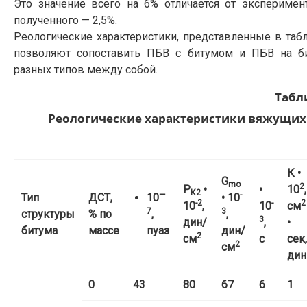
Это значение всего на 6% отличается от эксперимен
полученного — 2,5%.
Реологические характеристики, представленные в табл
позволяют сопоставить ПБВ с битумом и ПБВ на б
разных типов между собой.
Табл
Реологические характеристики вяжущих
К •
G
mo
2
Р
•
•
10
,
К2
—
-
Тип
ДСТ,
10
• 10
-2
-
2
10
,
10
см
7
3
структуры
% по
,
,
3
дин/
,
•
битума
массе
пуаз
дин/
2
см
c
сек
,
2
см
дин
0
43
80
67
6
1