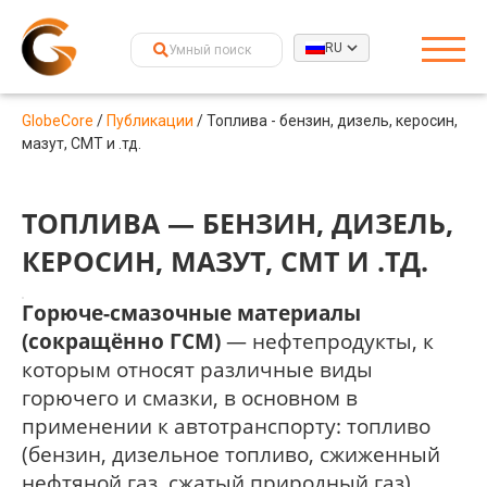
RU
GlobeCore
/
Публикации
/
Топлива - бензин, дизель, керосин,
мазут, СМТ и .тд.
ТОПЛИВА — БЕНЗИН, ДИЗЕЛЬ,
КЕРОСИН, МАЗУТ, СМТ И .ТД.
Горюче-смазочные материалы
(сокращённо ГСМ)
— нефтепродукты, к
которым относят различные виды
горючего и смазки, в основном в
применении к автотранспорту: топливо
(бензин, дизельное топливо, сжиженный
нефтяной газ, сжатый природный газ),