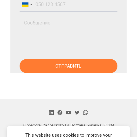
GlobeCore, Садовского 14, Полтава, Украина, 36034
Главная
This website uses cookies to improve your
Продукция