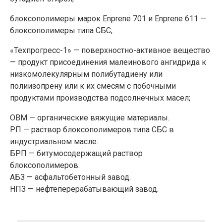
блоксополимеры марок Еnрrеnе 701 и Enprene 611 —
блоксополимеры типа СБС;
«Техпрогресс-1» — поверхностно-активное вещество
— продукт присоединения малеинового ангидрида к
низкомолекулярным полибутадиену или
полиизопрену или к их смесям с побочными
продуктами производства подсолнечных масел;
ОВМ — органические вяжущие материалы.
РП — раствор блоксополимеров типа СБС в
индустриальном масле.
БРП — битумосодержащий раствор
блоксополимеров.
АБЗ — асфальтобетонный завод.
НПЗ — нефтеперерабатывающий завод.