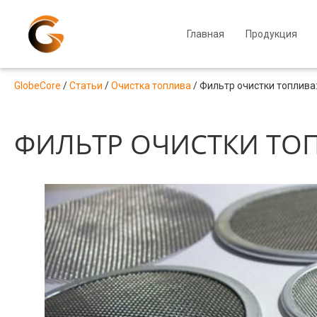
Главная
Продукция
GlobeCore
/
Статьи
/
Очистка топлива
/
Фильтр очистки топлива:
ФИЛЬТР ОЧИСТКИ ТОП