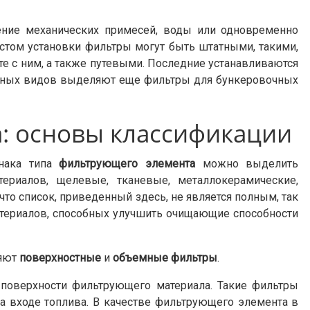
ение механических примесей, воды или одновременно
естом установки фильтры могут быть штатными, такими,
те с ним, а также путевыми. Последние устанавливаются
ваных видов выделяют еще фильтры для бункеровочных
а: основы классификации
знака типа
фильтрующего элемента
можно выделить
териалов, щелевые, тканевые, металлокерамические,
то список, приведенный здесь, не является полным, так
атериалов, способных улучшить очищающие способности
ляют
поверхностные
и
объемные фильтры
.
 поверхности фильтрующего материала. Такие фильтры
а входе топлива. В качестве фильтрующего элемента в