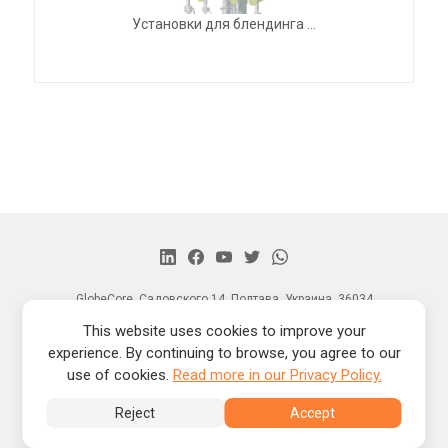
Установки для блендинга ...
GlobeCore, Садовского 14, Полтава, Украина, 36034
Главная
This website uses cookies to improve your
Продукция
experience. By continuing to browse, you agree to our
Новости
use of cookies.
Read more in our Privacy Policy.
О нас
Контакты
Reject
Accept
® Copyright by -
2026 © GlobeCore