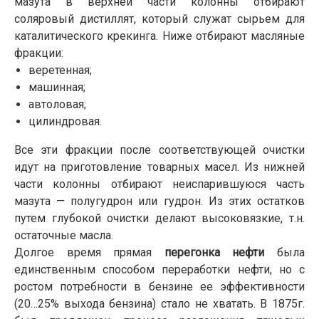
мазута в верхней части колонны отбирают
соляровый дистиллят, который служат сырьем для
каталитического крекинга. Ниже отбирают масляные
фракции:
веретенная;
машинная;
автоловая;
цилиндровая.
Все эти фракции после соответствующей очистки
идут на приготовление товарных масел. Из нижней
части колонны отбирают неиспарившуюся часть
мазута — полугудрон или гудрон. Из этих остатков
путем глубокой очистки делают высоковязкие, т.н.
остаточные масла.
Долгое время прямая
перегонка нефти
была
единственным способом переработки нефти, но с
ростом потребности в бензине ее эффективности
(20…25% выхода бензина) стало не хватать. В 1875г.