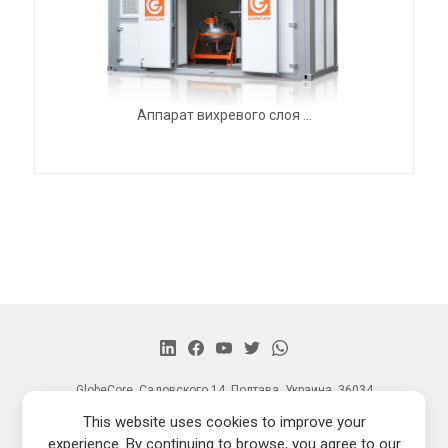
Аппарат вихревого слоя ...
GlobeCore, Садовского 14, Полтава, Украина, 36034
Главная
This website uses cookies to improve your
Продукция
experience. By continuing to browse, you agree to our
Новости