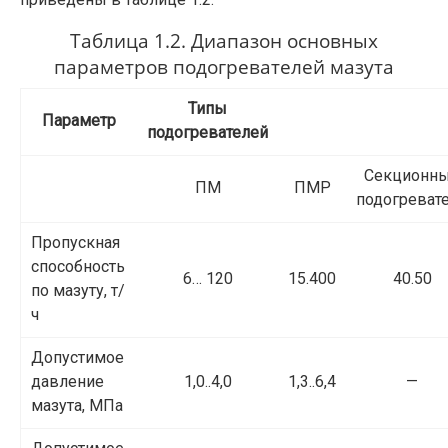
Таблица 1.2. Диапазон основных
параметров подогревателей мазута
Типы
Параметр
подогревателей
Секционн
ПМ
ПМР
подогреват
Пропускная
способность
6… 120
15.400
40.50
по мазуту, т/
ч
Допустимое
давление
1,0..4,0
1,3..6,4
—
мазута, МПа