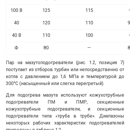
100 В
125
115
40
120
110
40 В
110
100
Ф
80
—
Пар на мазутоподогреватели (рис. 1.2, позиция 7)
поступает из отборов турбин или непосредственно от
котла с давлением до 1,6 МПа и температурой до
300°С (насыщенный или слегка перегретый).
Для подогрева мазута используют кожухотрубные
подогреватели ПМ и ПМР, секционные
кожухотрубные подогреватели, и секционные
подогреватели типа «труба в трубе». Диапазоны
некоторых рабочих характеристик подогревателей
приведены в таблице 1.2.