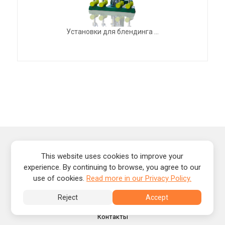
Установки для блендинга ...
This website uses cookies to improve your
experience. By continuing to browse, you agree to our
GlobeCore, Садовского 14, Полтава, Украина, 36034
use of cookies.
Read more in our Privacy Policy.
Главная
Продукция
Reject
Accept
Новости
О нас
Контакты