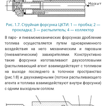
Рис. 1.7. Струйная форсунка ЦКТИ: 1 — пробка; 2 —
прокладка; 3 — распылитель; 4 — коллектор
паровой; 5 — корпус; 6 — топливный ствол; 7 —
В паро- и пневмомеханических форсунках дробление
паровой ствол
топлива осуществляется путем одновременного
воздействия на него механическим и паровым
(пневматическим) завихрителями. Конструктивно
такие форсунки изготавли­вают двухсопловыми
(распыливающий агент взаимодействует с топливом
на выходе последнего в топочное пространство
(рис.1.8) и двухкамерными (пото­ки распыливающего
агента и топлива взаимодействуют внутри форсунки)
с од­ним выходным соплом.