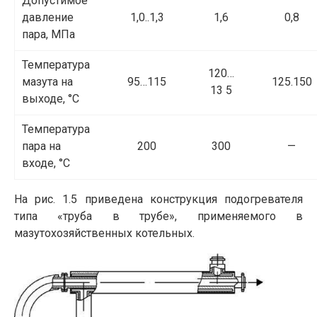
Допустимое
давление
1,0..1,3
1,6
0,8
пара, МПа
Температура
120…
мазута на
95…115
125.150
13 5
выходе, °С
Температура
пара на
200
300
—
входе, °С
На рис. 1.5 приведена конструкция подогревателя
типа «труба в трубе», применяемого в
мазутохозяйственных котельных.