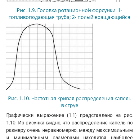
Рис. 1.9. Головка ротационной форсунки: 1-
топливоподающая труба; 2- полый вращающийся
вал; 3 — корпус; 4 — питатель; 5- вращающийся
распыливающий стакан; 6 — завихритель
первичного воздуха
Рис. 1.10. Частотная кривая распределения капель
в струе
Графически выражение (1.1) представлено на рис.
1.10. Из рисунка видно, что распределение капель по
размеру очень неравномерно, между макси­мальным
и минимальным размерами находится наиболее