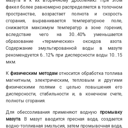
мазута и к их вторичному дроблению. При этом
факел более равномерно распределяется в топочном
пространстве, возрастает полнота и скорость
сгорания, выравнивается температурное поле,
снижается максимум температур а зоне горения,
вследствие чего на 30…40% уменьшается
образование «термических» оксидов азота.
Содержание эмульгированной воды в мазуте
рекомендуется 6…12% при дисперсности воды 10…15
мкм.
К
физическим методам
относится обработка топлива
магнитным, электрическим, тепловым и другими
физическими полями с целью повышения его
дисперсности, стабильности и, в конечном счете,
полноты сгорания.
Для обессоливания применяют водную
промывку
мазута
. В мазут вводится пресная вода, создается
водно-топливная эмульсия, затем промывочная вода,