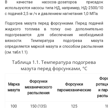
В качестве насосов-дозаторов присадок
используются насосы типа НД, например, НД-2500/10
с подачей 2,5 м /ч и давлением нагнетания 1,0 МПа.
Подогрев мазута перед форсунками. Перед подачей
жидкого топлива в топку оно дополнительно
подогревается для обеспечения необходимой
вязкости. Температура подогрева мазута
определяется маркой мазута и способом распыления
(см. табл.1.1).
Таблица 1.1. Температура подогрева
мазута перед форсунками, °С
Фор
Форсунки
Марка
Форсунки
ротац
механического
мазута
паромеханические
и па
распыления
расп
100
150 (135)
125
1