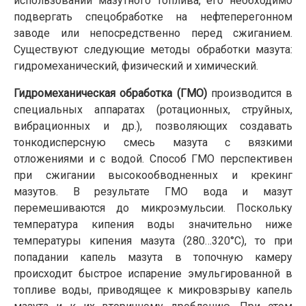
использовании мазутного топлива, его необходимо
подвергать спецобработке на нефтеперегонном
заводе или непосредственно перед сжиганием.
Существуют следующие методы обработки мазута:
гидромеханический, физический и химический.
Гидромеханическая обработка (ГМО)
производится в
специальных аппаратах (ротационных, струйных,
вибрационных и др.), позволяющих создавать
тонкодисперсную смесь мазута с вязкими
отложениями и с водой. Способ ГМО перспективен
при сжигании высокообводненных и крекинг
мазутов. В результате ГМО вода и мазут
перемешиваются до микроэмульсии. Поскольку
температура кипения воды значительно ниже
температуры ки­пения мазута (280…320°С), то при
попадании капель мазута в топочную камеру
происходит быстрое испарение эмульгированной в
топливе воды, приводящее к микровзрыву капель