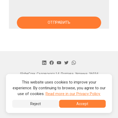
GlobeCore, Садовского 14, Полтава, Украина, 36034
Главная
This website uses cookies to improve your
Продукция
experience. By continuing to browse, you agree to our
Новости
О нас
use of cookies.
Read more in our Privacy Policy.
Контакты
Reject
Accept
® Copyright by -
2026 © GlobeCore