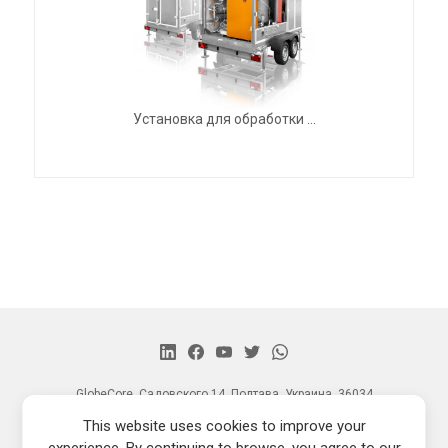
Установка для обработки ...
GlobeCore, Садовского 14, Полтава, Украина, 36034
Главная
This website uses cookies to improve your
Продукция