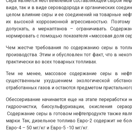
Сера является неотъемлемой составляющей сырой нефт
виде, так и в виде сероводорода и органических соедин
целом влияние серы и ее соединений на товарные нефт
их высокой коррозионной агрессивностью. Поэтому
допускать, а меркаптанов – ограничивать. Содерж
нормировать с помощью показателя «массовая доля се
Чем жестче требования по содержанию серы в топли
производства. Этим и обусловлен тот факт, что в неко
практически во всех товарных топливах.
Тем не менее, массовое содержание серы в нефте
существенным ухудшением экологической обстано
отработанных газов и остаются предметом пристальног
Обессеривание начинается еще на этапе переработки н
гидроочистки, биосульфуризации, окисления серао
Содержание серы в готовом нефтепродукте также явля
марки. Так, дизельное топливо Евро-2 содержит не бол
Евро-4 – 50 мг/кг и Евро-5 -10 мг/кг.