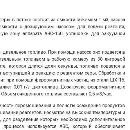
серы в потоке состоит из емкости объемом 1 м3, насоса
 емкости с дозирующим насосом для подачи реагента,
чую зону аппарата АВС-150, установки для вакуумной
 дизельное топливо. При помощи насоса оно подается в
дизельным топливом в рабочую камеру из 30-литровой
ате, которая длится доли секунды, топливо подается в
 от вступившей в реакцию с реагентом серы. Обработка и
ит при помощи ферромагнитных частиц из стали ШХ-15.
тавляет 0,01 г/л дизтоплива. Дозагрузка ферромагнитных
 Объем очищенного топлива составляет 0,5 м3/час.
ивности перемешивания и полноты осаждения продуктов
шивании реагентов, несмотря на высокие температуры и
и, для разделения которых необходимо дополнительное
 процесса используется АВС, который обеспечивает