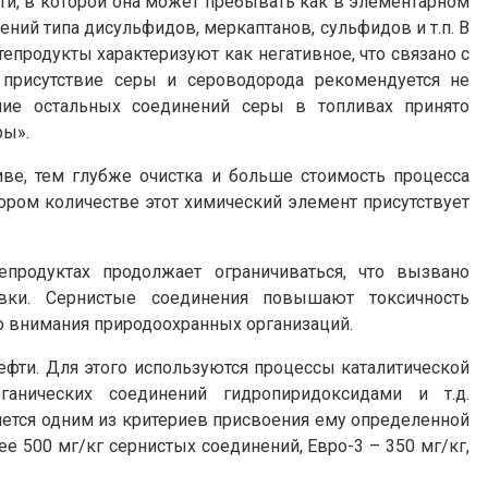
и, в которой она может пребывать как в элементарном
ений типа дисульфидов, меркаптанов, сульфидов и т.п. В
епродукты характеризуют как негативное, что связано с
 присутствие серы и сероводорода рекомендуется не
ание остальных соединений серы в топливах принято
ры».
ве, тем глубже очистка и больше стоимость процесса
тором количестве этот химический элемент присутствует
продуктах продолжает ограничиваться, что вызвано
вки. Сернистые соединения повышают токсичность
о внимания природоохранных организаций.
ефти. Для этого используются процессы каталитической
рганических соединений гидропиридоксидами и т.д.
ется одним из критериев присвоения ему определенной
ее 500 мг/кг сернистых соединений, Евро-3 – 350 мг/кг,