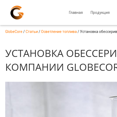
Главная
Продукция
GlobeCore
/
Статьи
/
Осветление топлива
/
Установка обессерив
УСТАНОВКА ОБЕССЕР
КОМПАНИИ GLOBECO