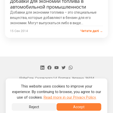
Добавки для экономии топлива в
автомобильной промышленности
Добавки для экономии топлива – это специальные
вещества, которые добавляют в бензин для его
экономии. Могут выпускаться либо в виде...
Читати далі →
15 Сен 2014
GlobeCore, Садовского 14, Полтава, Украина, 36034
Главная
This website uses cookies to improve your
Продукция
experience. By continuing to browse, you agree to our
Новости
use of cookies.
Read more in our Privacy Policy.
О нас
Контакты
Reject
Accept
® Copyright by -
2026 © GlobeCore